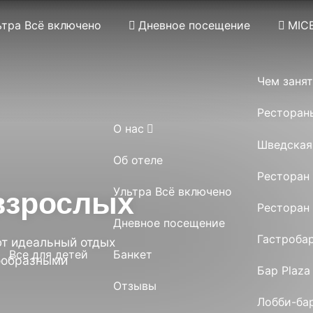
ьтра Всё включено
Дневное посещение
MIC
Чем заня
Ресторан
О нас
Применить
Шведская
Об отеле
Ресторан
Ультра Всё включено
взрослых
Ресторан
Дневное посещение
Гастроба
ют идеальный отдых
Все для детей
Банкет
нообразными
Бар Plaza 
Отзывы
Лобби-ба