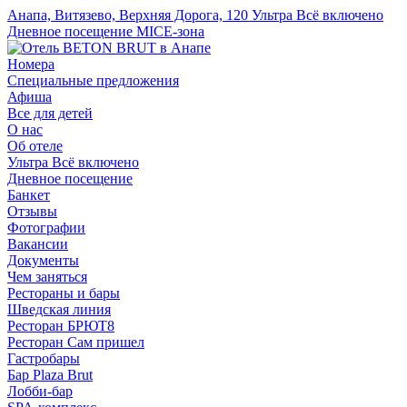
Анапа, Витязево, Верхняя Дорога, 120
Ультра Всё включено
Дневное посещение
MICE-зона
Номера
Специальные предложения
Афиша
Все для детей
О нас
Об отеле
Ультра Всё включено
Дневное посещение
Банкет
Отзывы
Фотографии
Вакансии
Документы
Чем заняться
Рестораны и бары
Шведская линия
Ресторан БРЮТ8
Ресторан Сам пришел
Гастробары
Бар Plaza Brut
Лобби-бар