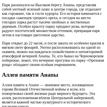
Парк раскинулся на Высоком берегу Анапы, представляя
собой уютный зеленый оазис в центре города, где отдыхают
как горожане, так и гости курорта. Его история начинается с
посадки саженцев грецкого ореха, и сегодня на шести
гектарах парка растут тысячи хвойных и лиственных
деревьев. Особую красоту парку придают розы, которые
радуют посетителей множеством оттенков, превращая парк
летом в настоящее цветочное царство.
Парк открыт до 22 часов, и после заката он особенно красив в
мягком свете фонарей. Уютно расположившись на одной из
скамеек, можно наслаждаться спокойствием и неповторимой
атмосферой вечерней Анапы. Те, кто бывал на Черноморском
побережье, знают, что вечерние прогулки по парку «Ореховая
роща» обладают своим особым очарованием.
Аллея памяти Анапы
Аллея памяти в Анапе — значимое место, посвященное
героям Великой Отечественной войны и всем, кто
пожертвовал своей жизнью ради мирного будущего. Эта
аллея, расположенная вблизи Центральной набережной,
является важной частью культурного и исторического
наследия города.