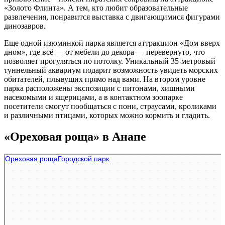
«Золото Флинта». А тем, кто любит образовательные
развлечения, понравится выставка с двигающимися фигурами
динозавров.
Еще одной изюминкой парка является аттракцион «Дом вверх
дном», где всё — от мебели до декора — перевернуто, что
позволяет прогуляться по потолку. Уникальный 35-метровый
туннельный аквариум подарит возможность увидеть морских
обитателей, плывущих прямо над вами. На втором уровне
парка расположены экспозиции с питонами, хищными
насекомыми и ящерицами, а в контактном зоопарке
посетители смогут пообщаться с пони, страусами, кроликами
и различными птицами, которых можно кормить и гладить.
«Ореховая роща» в Анапе
Ореховая роща
Парк культуры и отдыха в Анапе