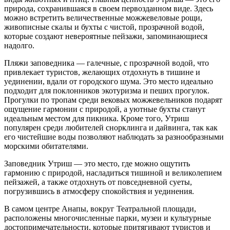
природа, сохранившаяся в своем первозданном виде. Здесь
можно встретить величественные можжевеловые рощи,
живописные скалы и бухты с чистой, прозрачной водой,
которые создают невероятные пейзажи, запоминающиеся
надолго.
Пляжи заповедника — галечные, с прозрачной водой, что
привлекает туристов, желающих отдохнуть в тишине и
уединении, вдали от городского шума. Это место идеально
подходит для поклонников экотуризма и пеших прогулок.
Прогулки по тропам среди вековых можжевельников подарят
ощущение гармонии с природой, а уютные бухты станут
идеальным местом для пикника. Кроме того, Утриш
популярен среди любителей снорклинга и дайвинга, так как
его чистейшие воды позволяют наблюдать за разнообразными
морскими обитателями.
Заповедник Утриш — это место, где можно ощутить
гармонию с природой, насладиться тишиной и великолепием
пейзажей, а также отдохнуть от повседневной суеты,
погрузившись в атмосферу спокойствия и уединения.
В самом центре Анапы, вокруг Театральной площади,
расположены многочисленные парки, музеи и культурные
достопримечательности, которые притягивают туристов и