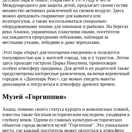
Международного дня защиты детей, предлагает своим гостям
множество активных развлечений на свежем воздухе. Здесь
можно арендовать снаряжение для каякинга или
велопрогулок, а также воспользоваться специально
оборудованными зонами для пикников и рыбалки. На берегах
реки Анапки, украшенных плакучими ивами, посетители
наслаждаются природными пейзажами, наблюдая за
местными утками, лебедями и даже черепахами.
Этот парк открыт для посещения ежедневно и пользуется
популярностью как у жителей города, так и у туристов. Летом
здесь проходят гастроли Цирка Никулина, привносящие
особую атмосферу праздника. Для детей и их родителей также
предусмотрены интересные развлечения, включая веревочный
городок и «Динопарк Рекс», где можно увидеть макеты
динозавров и погрузиться в атмосферу древних времен.
Музей «Горгиппия»
Анапа, помимо своего статуса курорта и живописных пляжей,
известна также богатым историческим наследием, уходящим в
глубину веков. Одним из главных культурно-исторических
объектов города является музей "Горгиппия". Это уникальное
место, где каждый посетитель может окунуться в атмосферу