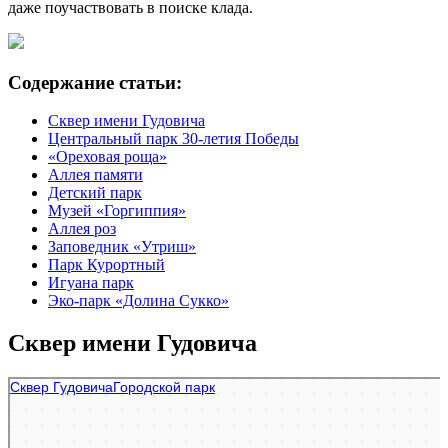
даже поучаствовать в поиске клада.
Содержание статьи:
Сквер имени Гудовича
Центральный парк 30-летия Победы
«Ореховая роща»
Аллея памяти
Детский парк
Музей «Горгиппия»
Аллея роз
Заповедник «Утриш»
Парк Курортный
Игуана парк
Эко-парк «Долина Сукко»
Сквер имени Гудовича
Сквер Гудовича
Парк культуры и отдыха в Анапе