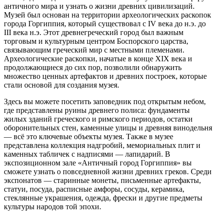
античного мира и узнать о жизни древних цивилизаций.
Музей был основан на территории археологических раскопок
города Горгиппия, который существовал с IV века до н.э. до
III века н.э. Этот древнегреческий город был важным
торговым и культурным центром Боспорского царства,
связывающим греческий мир с местными племенами.
Археологические раскопки, начатые в конце XIX века и
продолжающиеся до сих пор, позволили обнаружить
множество ценных артефактов и древних построек, которые
стали основой для создания музея.
Здесь вы можете посетить заповедник под открытым небом,
где представлены руины древнего полиса: фундаменты
жилых зданий греческого и римского периодов, остатки
оборонительных стен, каменные улицы и древняя винодельня
— всё это ключевые объекты музея. Также в музее
представлена коллекция надгробий, мемориальных плит и
каменных табличек с надписями — лапидарий. В
экспозиционном зале «Античный город Горгиппия» вы
сможете узнать о повседневной жизни древних греков. Среди
экспонатов — старинные монеты, письменные артефакты,
статуи, посуда, расписные амфоры, сосуды, керамика,
стеклянные украшения, одежда, фрески и другие предметы
культуры народов той эпохи.