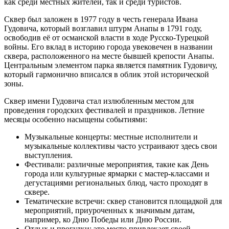
как среди местных жителей, так и среди туристов.
Сквер был заложен в 1977 году в честь генерала Ивана
Гудовича, который возглавил штурм Анапы в 1791 году,
освободив её от османской власти в ходе Русско-Турецкой
войны. Его вклад в историю города увековечен в названии
сквера, расположенного на месте бывшей крепости Анапы.
Центральным элементом парка является памятник Гудовичу,
который гармонично вписался в облик этой исторической
зоны.
Сквер имени Гудовича стал излюбленным местом для
проведения городских фестивалей и праздников. Летние
месяцы особенно насыщены событиями:
Музыкальные концерты: местные исполнители и
музыкальные коллективы часто устраивают здесь свои
выступления.
Фестивали: различные мероприятия, такие как День
города или культурные ярмарки с мастер-классами и
дегустациями региональных блюд, часто проходят в
сквере.
Тематические встречи: сквер становится площадкой для
мероприятий, приуроченных к значимым датам,
например, ко Дню Победы или Дню России.
Отдых и прогулки: это место привлекает своей