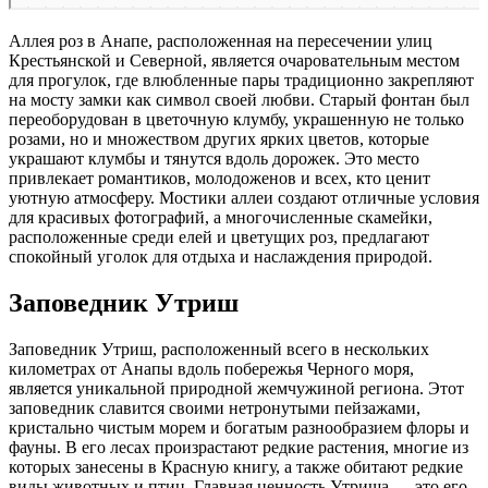
Аллея роз в Анапе, расположенная на пересечении улиц
Крестьянской и Северной, является очаровательным местом
для прогулок, где влюбленные пары традиционно закрепляют
на мосту замки как символ своей любви. Старый фонтан был
переоборудован в цветочную клумбу, украшенную не только
розами, но и множеством других ярких цветов, которые
украшают клумбы и тянутся вдоль дорожек. Это место
привлекает романтиков, молодоженов и всех, кто ценит
уютную атмосферу. Мостики аллеи создают отличные условия
для красивых фотографий, а многочисленные скамейки,
расположенные среди елей и цветущих роз, предлагают
спокойный уголок для отдыха и наслаждения природой.
Заповедник Утриш
Заповедник Утриш, расположенный всего в нескольких
километрах от Анапы вдоль побережья Черного моря,
является уникальной природной жемчужиной региона. Этот
заповедник славится своими нетронутыми пейзажами,
кристально чистым морем и богатым разнообразием флоры и
фауны. В его лесах произрастают редкие растения, многие из
которых занесены в Красную книгу, а также обитают редкие
виды животных и птиц. Главная ценность Утриша — это его