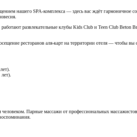
щением нашего SPA‑комплекса — здесь вас ждёт гармоничное со
новесия.
работают развлекательные клубы Kids Club и Teen Club Beton Bru
посещение ресторанов аля‑карт на территории отеля — чтобы в
лет).
 лет).
Забронировать
им человеком. Парные массажи от профессиональных массажисто
Главная
 воспоминания.