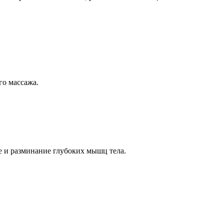
Подр
Афиша
Сбросить
Применить
Применить
бнее
Чем заняться
Смотреть все
Рестораны и бары
го массажа.
SPA-комплекс
Пляжная зона
Бассейны
Всё для детей
Спорт и активности
 и разминание глубоких мышц тела.
Дневное посещение
Контакты
8 800 101 42 96
Telegram chat