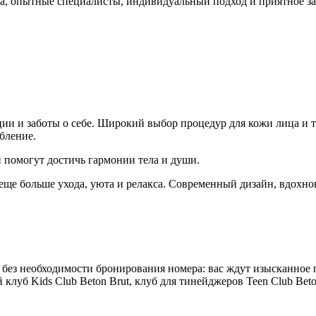
а, опытные специалисты, индивидуальный подход и приятное за
ции и заботы о себе. Широкий выбор процедур для кожи лица и 
абление.
 помогут достичь гармонии тела и души.
ще больше ухода, уюта и релакса. Современный дизайн, вдохно
sive без необходимости бронирования номера: вас ждут изыскан
уб Kids Club Beton Brut, клуб для тинейджеров Teen Club Beton