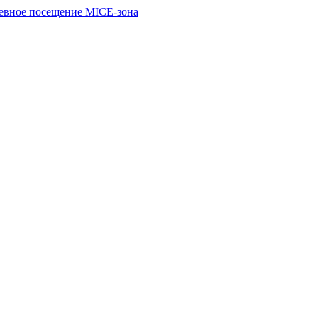
евное посещение
MICE-зона