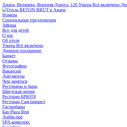
Анапа, Витязево, Верхняя Дорога, 120
Ультра Всё включено
Дн
Номера
Специальные предложения
Афиша
Все для детей
О нас
Об отеле
Ультра Всё включено
Дневное посещение
Банкет
Отзывы
Фотографии
Вакансии
Документы
Чем заняться
Рестораны и бары
Шведская линия
Ресторан БРЮТ8
Ресторан Сам пришел
Гастробары
Бар Plaza Brut
Лобби-бар
SPA-комплекс