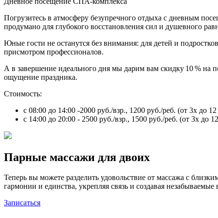
Дневное посещение СПА-комплекса
Погрузитесь в атмосферу безупречного отдыха с дневным посе
продумано для глубокого восстановления сил и душевного рав
Юные гости не останутся без внимания: для детей и подростков 
присмотром профессионалов.
А в завершение идеального дня мы дарим вам скидку 10 % на 
ощущение праздника.
Стоимость:
с 08:00 до 14:00 -2000 руб./взр., 1200 руб./реб. (от 3х до 12 
с 14:00 до 20:00 - 2500 руб./взр., 1500 руб./реб. (от 3х до 12
Парные массажи для двоих
Теперь вы можете разделить удовольствие от массажа с близк
гармонии и единства, укрепляя связь и создавая незабываемые
Записаться