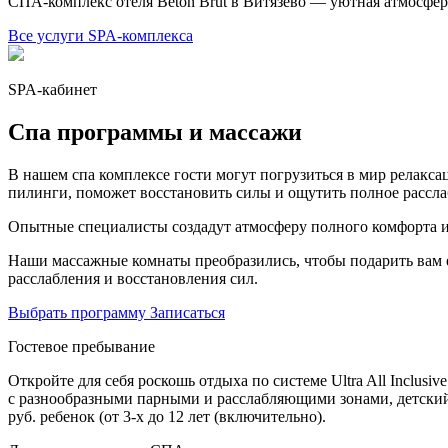
СПА-комплекс отеля Beton Brut в Витязево — уютная атмосфер
Все услуги SPA-комплекса
SPA-кабинет
Спа программы и массажи
В нашем спа комплексе гости могут погрузиться в мир релакса
пилинги, поможет восстановить силы и ощутить полное рассл
Опытные специалисты создадут атмосферу полного комфорта и
Наши массажные комнаты преобразились, чтобы подарить вам е
расслабления и восстановления сил.
Выбрать программу
Записаться
Гостевое пребывание
Откройте для себя роскошь отдыха по системе Ultra All Inclu
с разнообразными парными и расслабляющими зонами, детский кл
руб. ребенок (от 3-х до 12 лет (включительно).