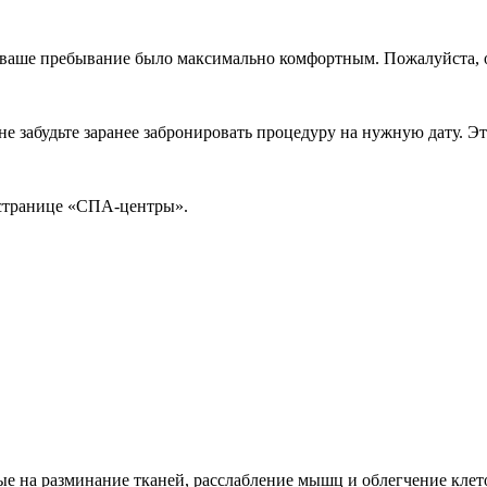
Номера
бы ваше пребывание было максимально комфортным. Пожалуйста,
Ультра Все включено
 забудьте заранее забронировать процедуру на нужную дату. Эт
Акции
 странице «СПА-центры».
Об отеле
Смотреть все
Об отеле
Ультра Всё включено
Дневное посещение
Отзывы
Фотографии
Банкет
Документы
Как добраться
е на разминание тканей, расслабление мышц и облегчение клето