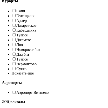
Курорты
Сочи
Геленджик
Адлер
Лазаревское
Кабардинка
Туапсе
Джемете
Лоо
Новороссийск
Джубга
Туапсе
Лермонтово
Сукко
Показать ещё
Аэропорты
Аэропорт Витязево
Ж/Д вокзалы