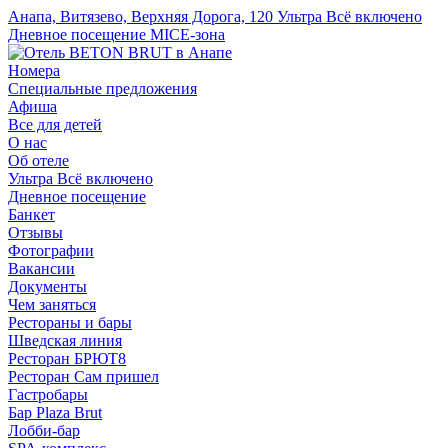
Анапа, Витязево, Верхняя Дорога, 120
Ультра Всё включено
Дневное посещение
MICE-зона
Номера
Специальные предложения
Афиша
Все для детей
О нас
Об отеле
Ультра Всё включено
Дневное посещение
Банкет
Отзывы
Фотографии
Вакансии
Документы
Чем заняться
Рестораны и бары
Шведская линия
Ресторан БРЮТ8
Ресторан Сам пришел
Гастробары
Бар Plaza Brut
Лобби-бар