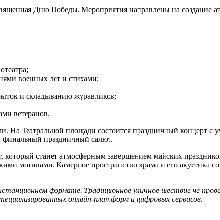
вященная Дню Победы. Мероприятия направлены на создание ат
отеатра;
нями военных лет и стихами;
рыток и складыванию журавликов;
ами ветеранов.
и. На Театральной площади состоится праздничный концерт с у
 и финальный праздничный салют.
т, который станет атмосферным завершением майских празднико
скими мотивами. Камерное пространство храма и его акустика со
 дистанционном формате. Традиционное уличное шествие не про
пециализированных онлайн-платформ и цифровых сервисов.