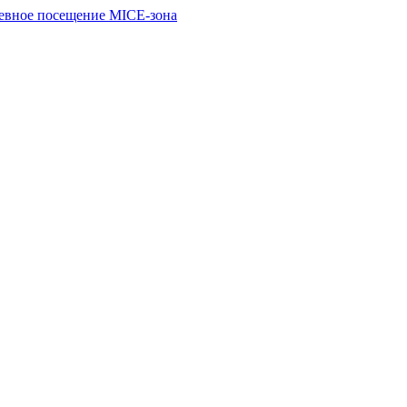
евное посещение
MICE-зона