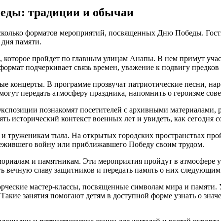
беды: традиции и обычаи
есколько форматов мероприятий, посвященных Дню Победы. Гости
 дня памяти.
, которое пройдет по главным улицам Анапы. В нем примут учас
 формат подчеркивает связь времен, уважение к подвигу предков
ые концерты. В программе прозвучат патриотические песни, н
гут передать атмосферу праздника, напомнить о героизме совет
 Экспозиции познакомят посетителей с архивными материалами,
ять исторический контекст военных лет и увидеть, как сегодня 
 и труженикам тыла. На открытых городских пространствах прой
ережившего войну или приближавшего Победу своим трудом.
ориалам и памятникам. Эти мероприятия пройдут в атмосфере ув
ь вечную славу защитников и передать память о них следующим
ворческие мастер-классы, посвященные символам мира и памяти.
Такие занятия помогают детям в доступной форме узнать о знач