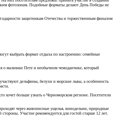
 На них посетителям предложат принять участие в создании
еским фотозонам. Подобные форматы делают День Победы не
лагодарности защитникам Отечества и торжественным финалом
могут выбрать формат отдыха по настроению: семейные
я о мальчике Пете и необычном чемоданчике, который
частвуют дельфины, белухи и морские львы, а особенность
аста.
кто хочет больше узнать о Черноморском регионе. Посетители
проходят через живописные ущелья, винодельни, природные
 стороны. Участие рекомендуется для гостей старше 12 лет.