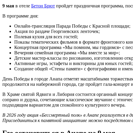
9 мая
в отеле
Бетон Брют
пройдет праздничная программа, пос
В программе дня:
Онлайн-трансляция Парада Победы с Красной площади;
Акция по раздаче Георгиевских ленточек;
Полевая кухня для всех гостей;
Показы тематических фильмов в формате фронтового кин
Концертная программа «Мы помним, мы гордимся» с пес
Вечерняя семейная программа «Мы вместе за мир»;
Детские мастер-классы по рисованию, изготовлению отк
Активные игры, эстафеты и викторины для юных гостей;
Создание общей «Стены памяти» с фотографиями и имен
День Победы в городе Анапа отметят масштабными торжествам
продолжится на набережной города, где пройдет гала-концерт
В Храме святой Ядвиги и Либория состоится органный концер
сопрано и дудука, сочетающие классическое звучание с этниче
подходящим вариантом для спокойного культурного вечера.
В 2026 году акция «Бессмертный полк» в Анапе реализуется в
Присоединиться к памятной инициативе можно посредством с