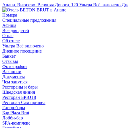
Анапа, Витязево, Верхняя Дорога, 120
Ультра Всё включено
Дн
Номера
Специальные предложения
Афиша
Все для детей
О нас
Об отеле
Ультра Всё включено
Дневное посещение
Банкет
Отзывы
Фотографии
Вакансии
Документы
Чем заняться
Рестораны и бары
Шведская линия
Ресторан БРЮТ8
Ресторан Сам пришел
Гастробары
Бар Plaza Brut
Лобби-бар
SPA-комплекс