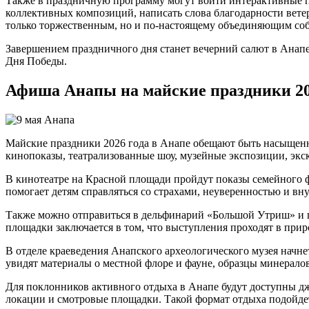
Также в праздничную программу могут войти интерактивные пл
коллективных композиций, написать слова благодарности вет
только торжественным, но и по-настоящему объединяющим со
Завершением праздничного дня станет вечерний салют в Анап
Дня Победы.
Афиша Анапы на майские праздники 2
Майские праздники 2026 года в Анапе обещают быть насыщенны
кинопоказы, театрализованные шоу, музейные экспозиции, экс
В кинотеатре на Красной площади пройдут показы семейного 
помогает детям справляться со страхами, неуверенностью и 
Также можно отправиться в дельфинарий «Большой Утриш» и п
площадки заключается в том, что выступления проходят в прир
В отделе краеведения Анапского археологического музея начне
увидят материалы о местной флоре и фауне, образцы минералов
Для поклонников активного отдыха в Анапе будут доступны 
локации и смотровые площадки. Такой формат отдыха подойдет 