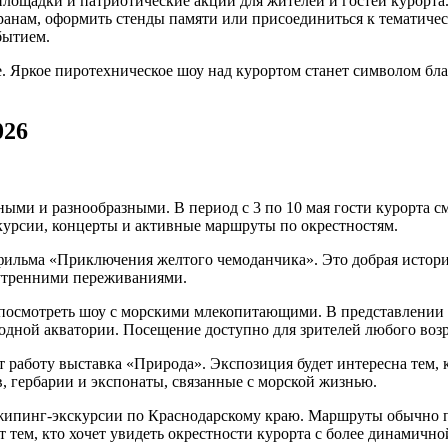
ощадки и патриотические акции для жителей и гостей курорта.
еранам, оформить стенды памяти или присоединиться к тематич
бытием.
е. Яркое пиротехническое шоу над курортом станет символом б
026
ми и разнообразными. В период с 3 по 10 мая гости курорта с
курсии, концерты и активные маршруты по окрестностям.
фильма «Приключения желтого чемоданчика». Это добрая истори
внутренними переживаниями.
осмотреть шоу с морскими млекопитающими. В представлении у
одной акватории. Посещение доступно для зрителей любого возр
т работу выставка «Природа». Экспозиция будет интересна тем, 
, гербарии и экспонаты, связанные с морской жизнью.
джипинг-экскурсии по Краснодарскому краю. Маршруты обычно 
тем, кто хочет увидеть окрестности курорта с более динамичной